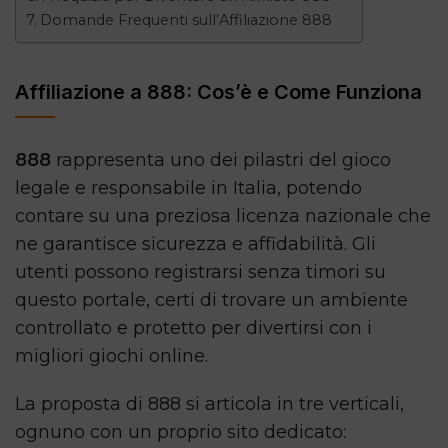
Domande Frequenti sull’Affiliazione 888
Affiliazione a 888: Cos’è e Come Funziona
888
rappresenta uno dei pilastri del gioco
legale e responsabile in Italia, potendo
contare su una preziosa licenza nazionale che
ne garantisce sicurezza e affidabilità. Gli
utenti possono registrarsi senza timori su
questo portale, certi di trovare un ambiente
controllato e protetto per divertirsi con i
migliori giochi online.
La proposta di 888 si articola in tre verticali,
ognuno con un proprio sito dedicato: