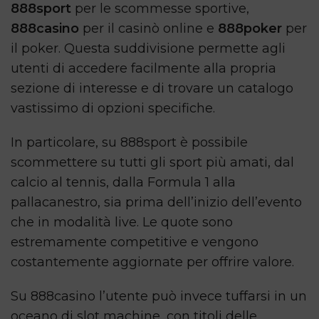
888sport
per le scommesse sportive,
888casino
per il casinò online e
888poker
per
il poker. Questa suddivisione permette agli
utenti di accedere facilmente alla propria
sezione di interesse e di trovare un catalogo
vastissimo di opzioni specifiche.
In particolare, su 888sport è possibile
scommettere su tutti gli sport più amati, dal
calcio al tennis, dalla Formula 1 alla
pallacanestro, sia prima dell’inizio dell’evento
che in modalità live. Le quote sono
estremamente competitive e vengono
costantemente aggiornate per offrire valore.
Su 888casino l’utente può invece tuffarsi in un
oceano di slot machine, con titoli delle