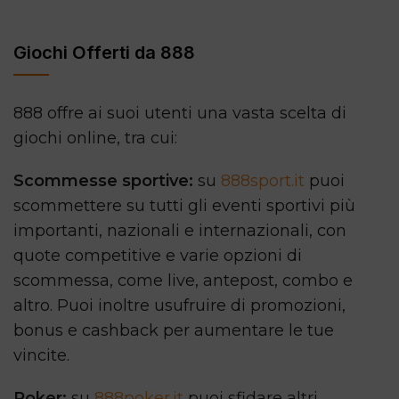
Giochi Offerti da 888
888 offre ai suoi utenti una vasta scelta di
giochi online, tra cui:
Scommesse sportive:
su
888sport.it
puoi
scommettere su tutti gli eventi sportivi più
importanti, nazionali e internazionali, con
quote competitive e varie opzioni di
scommessa, come live, antepost, combo e
altro. Puoi inoltre usufruire di promozioni,
bonus e cashback per aumentare le tue
vincite.
Poker:
su
888poker.it
puoi sfidare altri