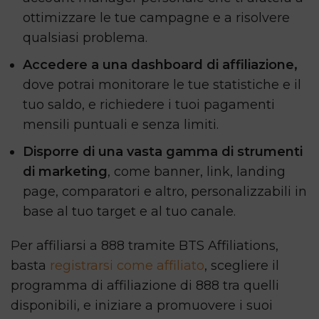
ottimizzare le tue campagne e a risolvere
qualsiasi problema.
Accedere a una dashboard di affiliazione,
dove potrai monitorare le tue statistiche e il
tuo saldo, e richiedere i tuoi pagamenti
mensili puntuali e senza limiti.
Disporre di una vasta gamma di strumenti
di marketing
, come banner, link, landing
page, comparatori e altro, personalizzabili in
base al tuo target e al tuo canale.
Per affiliarsi a 888 tramite BTS Affiliations,
basta
registrarsi come affiliato
, scegliere il
programma di affiliazione di 888 tra quelli
disponibili, e iniziare a promuovere i suoi