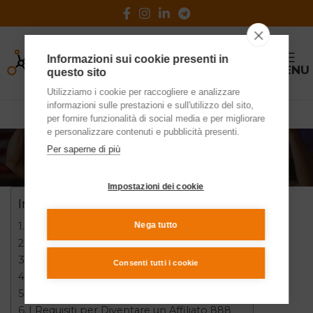
Informazioni sui cookie presenti in
MENU
questo sito
Utilizziamo i cookie per raccogliere e analizzare
informazioni sulle prestazioni e sull'utilizzo del sito,
per fornire funzionalità di social media e per migliorare
e personalizzare contenuti e pubblicità presenti.
Affiliazione 888
Per saperne di più
Impostazioni dei cookie
Indice
Nega tutto
Affiliazione a 888: Cos’è e Come Funziona
La Storia di 888
Licenza e Serietà di 888
Consenti tutti i cookie
Giochi Offerti da 888
Affiliazione 888 tramite BTS Affiliations
I Requisiti per Diventare un Affiliato 888