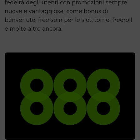
fedeltà degli utenti con promozioni sempre
nuove e vantaggiose, come bonus di
benvenuto, free spin per le slot, tornei freeroll
e molto altro ancora.