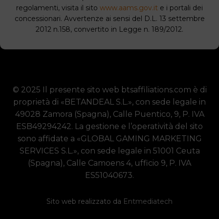
regolamenti, visita il sito
www.aams.gov.it
e i portali dei
concessionari. Avvertenze ai sensi del D.L. 13 settembre
2012 n.158, convertito in Legge n. 189/2012.
© 2025 Il presente sito web btsaffiliations.com è di
proprietà di «BETANDEAL S.L.», con sede legale in
49028 Zamora (Spagna), Calle Puentico, 9, P. IVA
ESB49294242. La gestione e l’operatività del sito
sono affidate a «GLOBAL GAMING MARKETING
SERVICES S.L.», con sede legale in 51001 Ceuta
(Spagna), Calle Camoens 4, ufficio 9, P. IVA
ES51040673.
Sito web realizzato da
Entmediatech