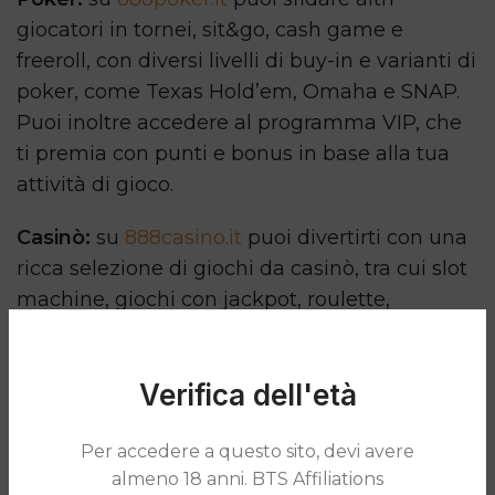
giocatori in tornei, sit&go, cash game e
freeroll, con diversi livelli di buy-in e varianti di
poker, come Texas Hold’em, Omaha e SNAP.
Puoi inoltre accedere al programma VIP, che
ti premia con punti e bonus in base alla tua
attività di gioco.
Casinò:
su
888casino.it
puoi divertirti con una
ricca selezione di giochi da casinò, tra cui slot
machine, giochi con jackpot, roulette,
blackjack, video poker, baccarat e altri. Puoi
inoltre provare l’emozione del casinò live,
Verifica dell'età
dove potrai interagire con veri croupier e altri
giocatori in tempo reale.
Per accedere a questo sito, devi avere
almeno 18 anni. BTS Affiliations