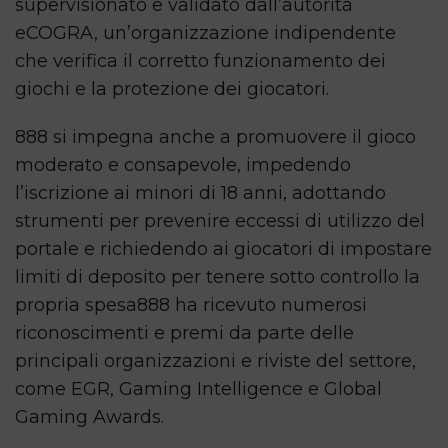
supervisionato e validato dall’autorità
eCOGRA, un’organizzazione indipendente
che verifica il corretto funzionamento dei
giochi e la protezione dei giocatori.
888 si impegna anche a promuovere il gioco
moderato e consapevole, impedendo
l’iscrizione ai minori di 18 anni, adottando
strumenti per prevenire eccessi di utilizzo del
portale e richiedendo ai giocatori di impostare
limiti di deposito per tenere sotto controllo la
propria spesa888 ha ricevuto numerosi
riconoscimenti e premi da parte delle
principali organizzazioni e riviste del settore,
come EGR, Gaming Intelligence e Global
Gaming Awards.